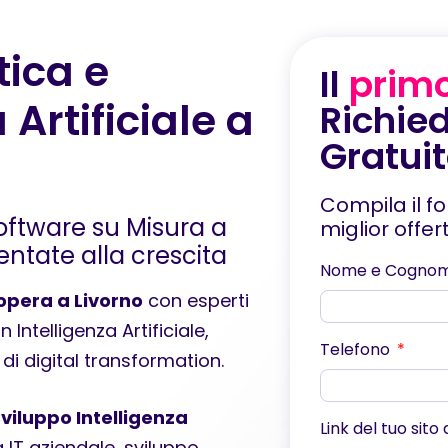
ica e
Il
prim
 Artificiale a
Richied
Gratui
Compila il f
oftware su Misura a
miglior offe
ientate alla crescita
Nome e Cogno
opera a Livorno
con esperti
Intelligenza Artificiale,
Telefono
di digital transformation.
viluppo Intelligenza
Link del tuo sito
 IT aziendale, sviluppo