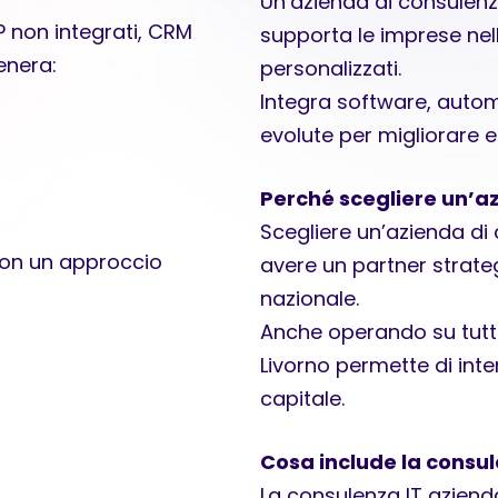
Un’azienda di consulenza
 non integrati, CRM
supporta le imprese nello
enera:
personalizzati.
Integra software, auto
evolute per migliorare e
Perché scegliere un’a
Scegliere un’azienda di
con un approccio
avere un partner strateg
nazionale.
Anche operando su tutto 
Livorno permette di inte
capitale.
Cosa include la consul
La consulenza IT aziend