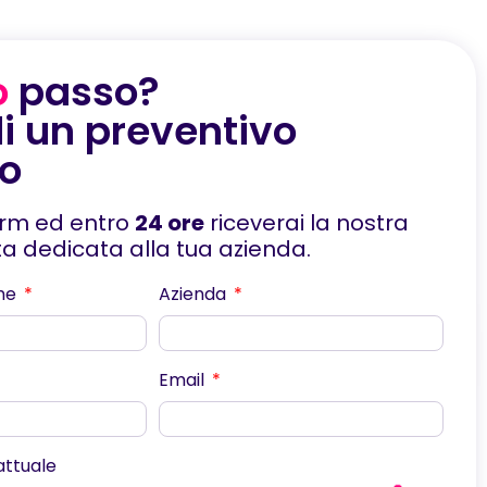
o
passo?
i un preventivo
to
orm ed entro
24 ore
riceverai la nostra
rta dedicata alla tua azienda.
me
Azienda
Email
scorri
 attuale