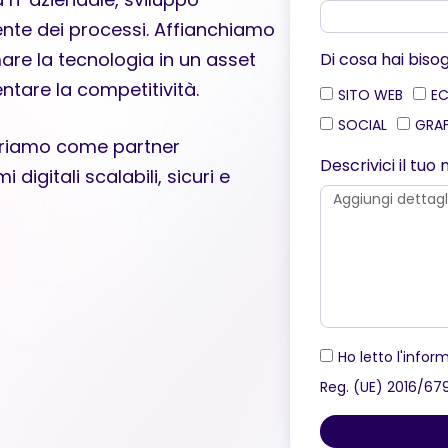
ente dei processi. Affianchiamo
are la tecnologia in un asset
Di cosa hai biso
ntare la competitività.
SITO WEB
E
SOCIAL
GRA
eriamo come partner
Descrivici il tu
igitali scalabili, sicuri e
Ho letto l'inform
Reg. (UE) 2016/67