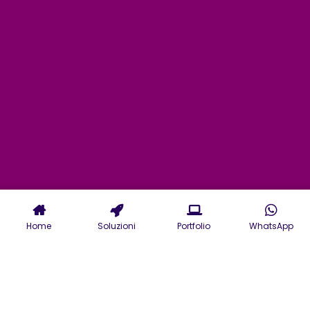
Home
Soluzioni
Portfolio
WhatsApp
Agenzia Accessibilità Digitale a
Ferrara: richiedi un preventivo
gratuito per la tua azienda.