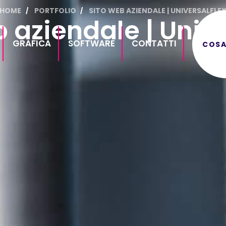
HOME
PORTFOLIO
SITO WEB AZIENDALE | UNIVERSALFLE
 aziendale | Univ
GRAFICA
SOFTWARE
CONTATTI
COSA