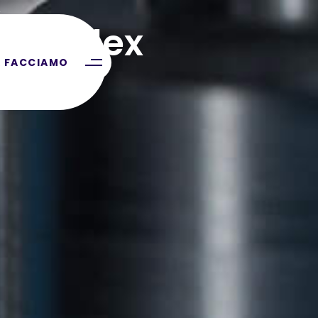
X
ersalFlex
 FACCIAMO