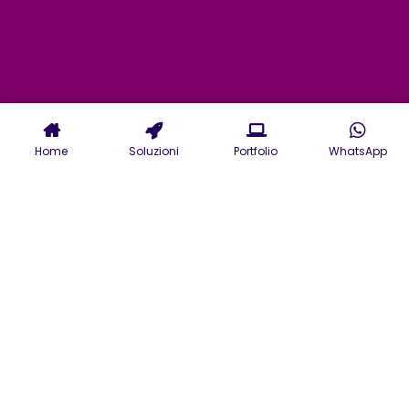
Home
Soluzioni
Portfolio
WhatsApp
Agenzia realizzazione Siti
WordPress con preventivi
gratuiti anche con e-
commerce WooCommerce
Realizzazione Siti WordPress
professionali anche con la
creazione di e-commerce con