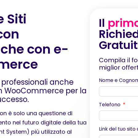
 Siti
Il
prim
con
Richie
Gratui
nche con e-
merce
Compila il f
miglior offe
Nome e Cogno
 professionali anche
on WooCommerce per la
successo.
Telefono
on è solo una questione di
nto nel futuro digitale della tua
Link del tuo sito
 System) più utilizzato al