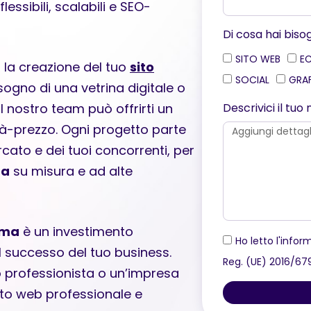
essibili, scalabili e SEO-
Di cosa hai bis
SITO WEB
E
 la creazione del tuo
sito
SOCIAL
GRA
isogno di una vetrina digitale o
Descrivici il tu
nostro team può offrirti un
tà-prezzo. Ogni progetto parte
ercato e dei tuoi concorrenti, per
ma
su misura e ad alte
rma
è un investimento
Ho letto l'infor
l successo del tuo business.
Reg. (UE) 2016/6
o professionista o un’impresa
sito web professionale e