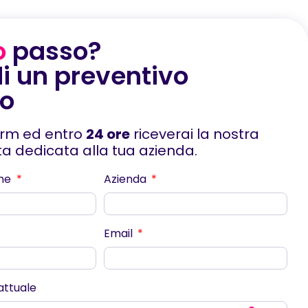
o
passo?
di un preventivo
to
orm ed entro
24 ore
riceverai la nostra
rta dedicata alla tua azienda.
me
Azienda
Email
scorri
 attuale