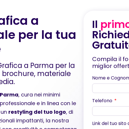
afica a
Il
prim
ale per la tua
Richied
Gratui
e
Compila il f
 Grafica a Parma per la
miglior offe
 e brochure, materiale
Nome e Cogno
edia.
a Parma
, cura nei minimi
Telefono
o professionale e in linea con le
i un
restyling del tuo logo
, di
ionali impattanti, la nostra
Link del tuo sito