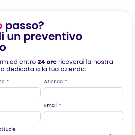
o
passo?
i un preventivo
to
orm ed entro
24 ore
riceverai la nostra
rta dedicata alla tua azienda.
me
Azienda
Email
scorri
 attuale