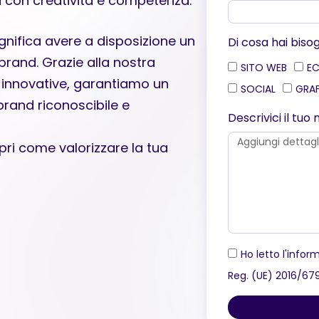
 con creatività e competenza.
gnifica avere a disposizione un
Di cosa hai biso
 brand. Grazie alla nostra
SITO WEB
E
ie innovative, garantiamo un
SOCIAL
GRA
 brand riconoscibile e
Descrivici il tu
pri come valorizzare la tua
Ho letto l'inform
Reg. (UE) 2016/67