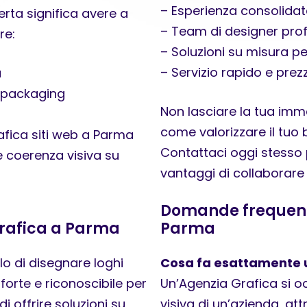
– Esperienza consolidat
rta significa avere a
– Team di designer prof
re:
– Soluzioni su misura p
– Servizio rapido e prez
a
e packaging
Non lasciare la tua imma
come valorizzare il tuo 
afica siti web a Parma
Contattaci oggi stesso 
 coerenza visiva su
vantaggi di collaborare
Domande frequenti
 Grafica a Parma
Parma
o di disegnare loghi
Cosa fa esattamente 
 forte e riconoscibile per
Un’Agenzia Grafica si oc
i offrire soluzioni su
visiva di un’azienda, attr