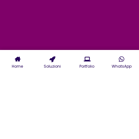
Home
Soluzioni
Portfolio
WhatsApp
Servizi di Agenzia Creativa a
Genova per il mondo digitale e
offline nel Marketing, nel
design e nell'advertising.
In un mercato in continua