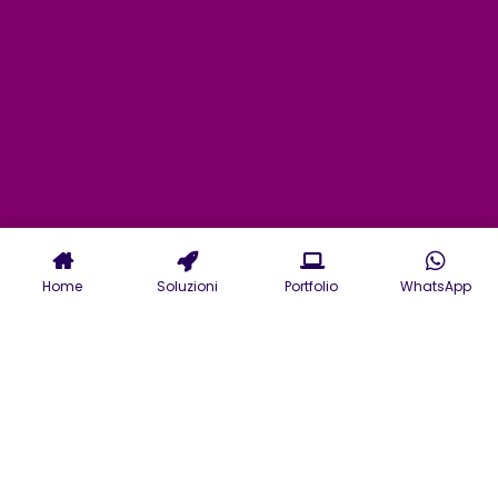
Home
Soluzioni
Portfolio
WhatsApp
Servizi professionali di
Agenzia Marketing a
Monza realizzazione siti
web e grafica.