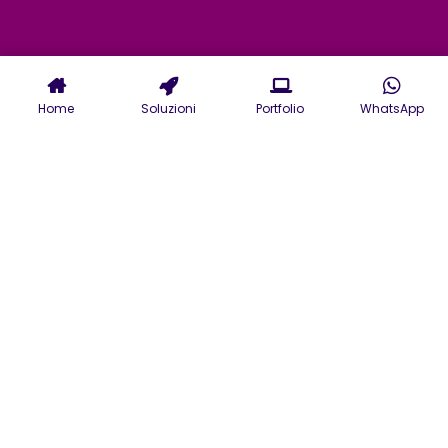
Home
Soluzioni
Portfolio
WhatsApp
Servizi di Agenzia
Pubblicitaria a Caserta:
Strategia e Creatività al
Servizio del Tuo Brand
Scopri i servizi della nostra
agenzia pubblicitaria di
Caserta per sviluppare
strategie che rispondano alle