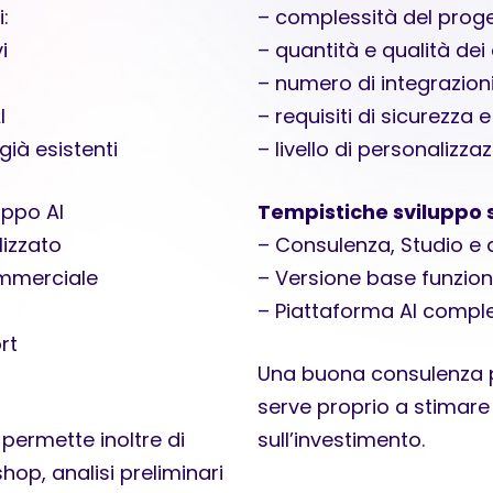
:
– complessità del prog
i
– quantità e qualità dei 
– numero di integrazion
I
– requisiti di sicurezza
 già esistenti
– livello di personalizza
uppo AI
Tempistiche sviluppo s
lizzato
– Consulenza, Studio e a
ommerciale
– Versione base funzio
– Piattaforma AI compl
rt
Una buona consulenza 
serve proprio a stimare
permette inoltre di
sull’investimento.
hop, analisi preliminari