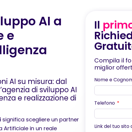
iluppo AI a
Il
prim
e e
Richied
Gratui
lligenza
Compila il f
miglior offe
Nome e Cogno
ni AI su misura: dal
’agenzia di sviluppo AI
enza e realizzazione di
Telefono
i
significa scegliere un partner
Link del tuo sito
Artificiale in un reale