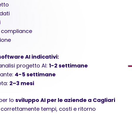
etto
dati
i
 e compliance
zione
oftware AI indicativi:
nalisi progetto AI:
1-2 settimane
nante:
4-5 settimane
eta:
2–3 mesi
per lo
sviluppo AI per le aziende a Cagliari
 correttamente tempi, costi e ritorno