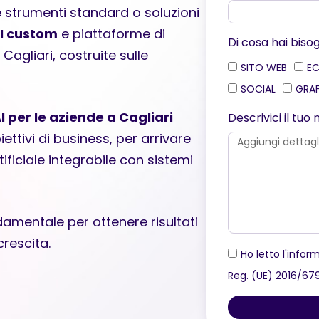
e strumenti standard o soluzioni
I custom
e piattaforme di
Di cosa hai biso
 Cagliari, costruite sulle
SITO WEB
E
SOCIAL
GRA
I per le aziende a Cagliari
Descrivici il tu
iettivi di business, per arrivare
tificiale integrabile con sistemi
amentale per ottenere risultati
crescita.
Ho letto l'inform
Reg. (UE) 2016/67