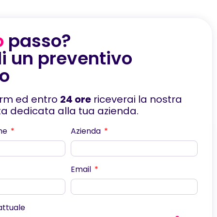
o
passo?
i un preventivo
to
orm ed entro
24 ore
riceverai la nostra
rta dedicata alla tua azienda.
me
Azienda
Email
scorri
 attuale