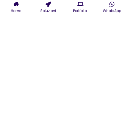
Home
Soluzioni
Portfolio
WhatsApp
Servizi di Agenzia Web
a Reggio Calabria per
la tua presenza online,
E-commerce b2b e
Indicizzazione su
Google
Siamo un'Agenzia Web che
opera a Reggio Calabria con
professionisti del mondo web e
si occupa di sviluppo di siti