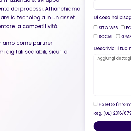
ente dei processi. Affianchiamo
are la tecnologia in un asset
Di cosa hai biso
ntare la competitività.
SITO WEB
E
SOCIAL
GRA
eriamo come partner
Descrivici il tu
igitali scalabili, sicuri e
Ho letto l'inform
Reg. (UE) 2016/67