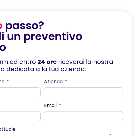
o
passo?
i un preventivo
to
orm ed entro
24 ore
riceverai la nostra
rta dedicata alla tua azienda.
me
Azienda
Email
scorri
 attuale