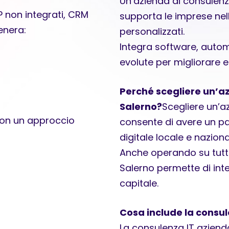
Un’azienda di consulenza
 non integrati, CRM
supporta le imprese nello
enera:
personalizzati.
Integra software, auto
evolute per migliorare e
Perché scegliere un’a
Salerno?
Scegliere un’a
con un approccio
consente di avere un pa
digitale locale e naziona
Anche operando su tutto 
Salerno permette di inte
capitale.
Cosa include la consul
La consulenza IT aziend