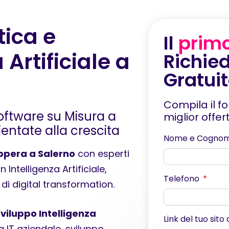
ica e
Il
prim
 Artificiale a
Richied
Gratui
Compila il f
oftware su Misura a
miglior offe
ientate alla crescita
Nome e Cogno
opera a Salerno
con esperti
Intelligenza Artificiale,
Telefono
di digital transformation.
viluppo Intelligenza
Link del tuo sito
 IT aziendale, sviluppo