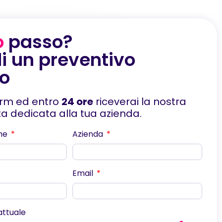
o
passo?
i un preventivo
to
orm ed entro
24 ore
riceverai la nostra
rta dedicata alla tua azienda.
me
Azienda
Email
scorri
 attuale