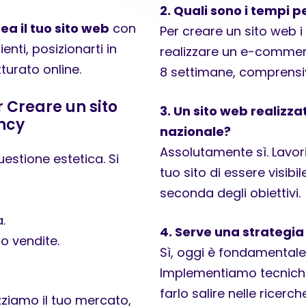
2. Quali sono i tempi p
a il tuo sito web
con
Per creare un sito web i
enti, posizionarti in
realizzare un e-commerc
turato online.
8 settimane, comprensive
 Creare un sito
3. Un sito web realizza
ncy
nazionale?
Assolutamente sì. Lavo
estione estetica. Si
tuo sito di essere visibil
seconda degli obiettivi.
.
4. Serve una strategia
 o vendite.
Sì, oggi è fondamentale. S
Implementiamo tecniche
farlo salire nelle ricerch
zziamo il tuo mercato,