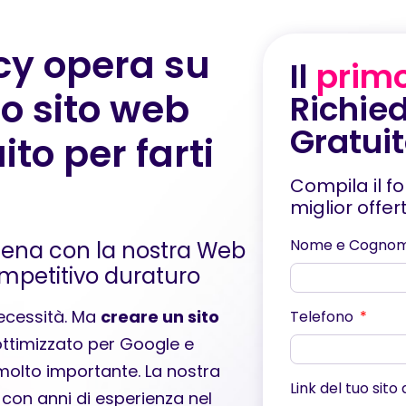
cy opera su
Il
prim
uo sito web
Richied
Gratui
ito per farti
Compila il f
miglior offe
Nome e Cogno
iena con la nostra Web
mpetitivo duraturo
necessità. Ma
creare un sito
Telefono
ottimizzato per Google e
è molto importante. La nostra
Link del tuo sito
 con anni di esperienza nel