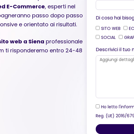
b ed E-Commerce
, esperti nel
mpagneranno passo dopo passo
Di cosa hai biso
nsive e orientato ai risultati.
SITO WEB
E
SOCIAL
GRA
sito web a Siena
professionale
Descrivici il tu
orm ti risponderemo entro 24-48
Ho letto l'inform
Reg. (UE) 2016/67