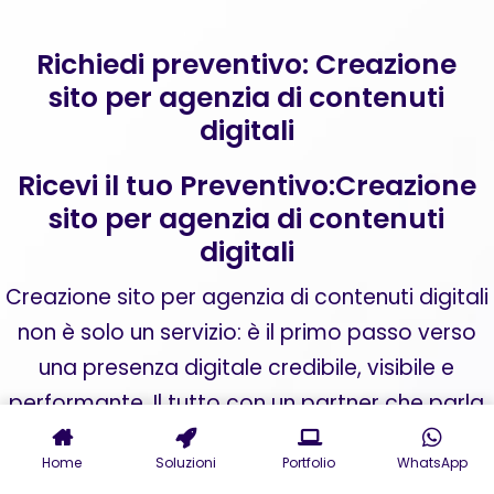
Richiedi preventivo: Creazione
sito per agenzia di contenuti
digitali
Ricevi il tuo Preventivo:Creazione
sito per agenzia di contenuti
digitali
Creazione sito per agenzia di contenuti digitali
non è solo un servizio: è il primo passo verso
una presenza digitale credibile, visibile e
performante. Il tutto con un partner che parla
il tuo linguaggio e traduce i tuoi obiettivi in
Home
Soluzioni
Portfolio
WhatsApp
strategie concrete.