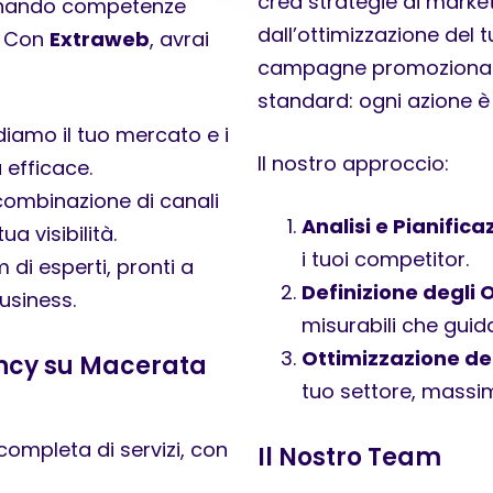
crea strategie di marke
binando competenze
dall’ottimizzazione del
i. Con
Extraweb
, avrai
campagne promozionali 
standard: ogni azione è s
diamo il tuo mercato e i
Il nostro approccio:
 efficace.
combinazione di canali
Analisi e Pianifica
ua visibilità.
i tuoi competitor.
di esperti, pronti a
Definizione degli O
usiness.
misurabili che guida
Ottimizzazione del
ency su Macerata
tuo settore, massimi
mpleta di servizi, con
Il Nostro Team