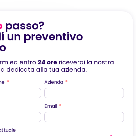
o
passo?
i un preventivo
to
orm ed entro
24 ore
riceverai la nostra
rta dedicata alla tua azienda.
me
Azienda
Email
scorri
 attuale