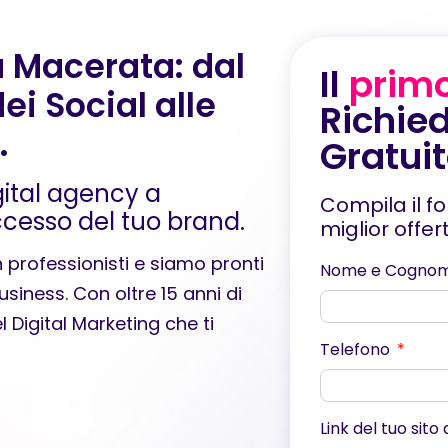
a Macerata: dal
Il
prim
ei Social alle
Richied
.
Gratui
gital agency a
Compila il f
cesso del tuo brand.
miglior offe
professionisti e siamo pronti
Nome e Cogno
usiness. Con oltre 15 anni di
el
Digital Marketing
che ti
Telefono
Link del tuo sito