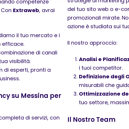
strategie di marketing 
binando competenze
del tuo sito web o e-
i. Con
Extraweb
, avrai
promozionali mirate. No
azione è studiata sui tuoi
diamo il tuo mercato e i
Il nostro approccio:
 efficace.
combinazione di canali
Analisi e Pianifica
ua visibilità.
i tuoi competitor.
di esperti, pronti a
Definizione degli O
usiness.
misurabili che guida
Ottimizzazione del
ency su Messina per
tuo settore, massimi
mpleta di servizi, con
Il Nostro Team