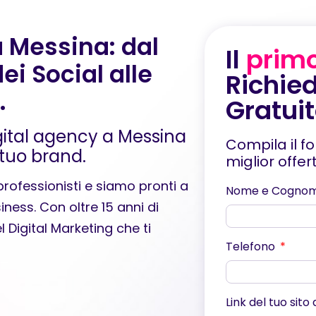
a Messina: dal
Il
prim
ei Social alle
Richied
.
Gratui
gital agency a Messina
Compila il f
tuo brand.
miglior offe
rofessionisti e siamo pronti a
Nome e Cogno
iness. Con oltre 15 anni di
el
Digital Marketing
che ti
Telefono
Link del tuo sito