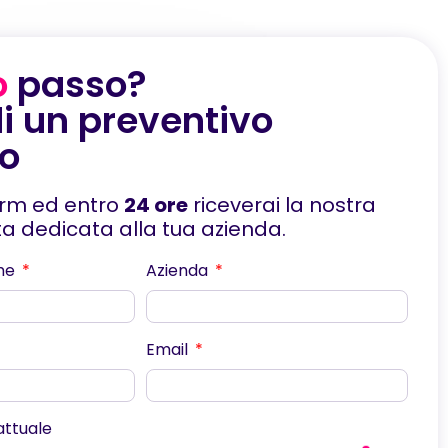
o
passo?
i un preventivo
to
orm ed entro
24 ore
riceverai la nostra
rta dedicata alla tua azienda.
me
Azienda
Email
scorri
 attuale