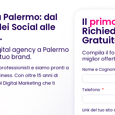
a Palermo: dal
Il
prim
ei Social alle
Richied
.
Gratui
gital agency a Palermo
Compila il f
tuo brand.
miglior offe
rofessionisti e siamo pronti a
Nome e Cogno
iness. Con oltre 15 anni di
el
Digital Marketing
che ti
Telefono
Link del tuo sito