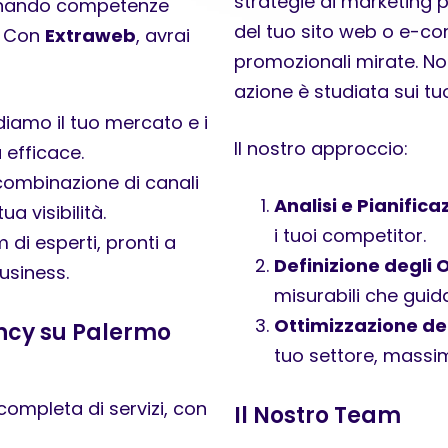
strategie di marketing 
binando competenze
del tuo sito web o e-
i. Con
Extraweb
, avrai
promozionali mirate. No
azione è studiata sui tuoi
diamo il tuo mercato e i
Il nostro approccio:
 efficace.
combinazione di canali
Analisi e Pianifica
ua visibilità.
i tuoi competitor.
di esperti, pronti a
Definizione degli O
usiness.
misurabili che guida
Ottimizzazione del
ency su Palermo
tuo settore, massimi
mpleta di servizi, con
Il Nostro Team