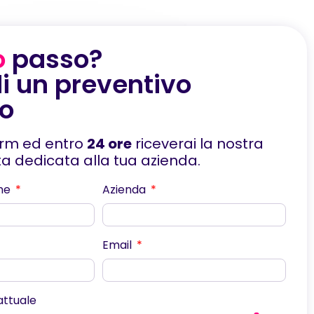
o
passo?
i un preventivo
to
orm ed entro
24 ore
riceverai la nostra
rta dedicata alla tua azienda.
me
Azienda
Email
scorri
 attuale