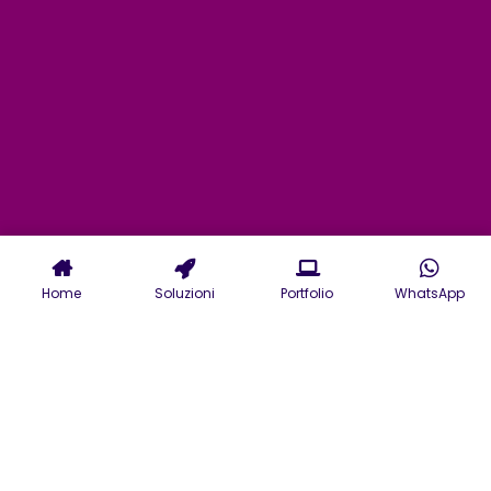
Home
Soluzioni
Portfolio
WhatsApp
Agenzia Digital Marketing Barletta:
il tuo Partner per far crescere la
tua azienda
Avere una strategia di digital