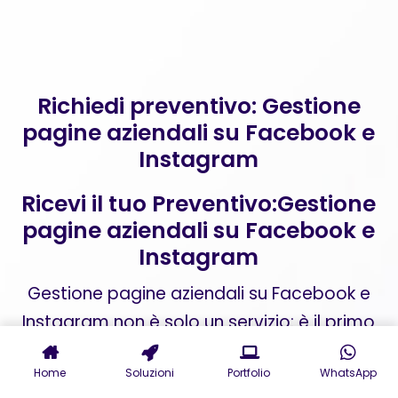
Richiedi preventivo: Gestione
pagine aziendali su Facebook e
Instagram
Ricevi il tuo Preventivo:Gestione
pagine aziendali su Facebook e
Instagram
Gestione pagine aziendali su Facebook e
Instagram non è solo un servizio: è il primo
passo verso una presenza digitale credibile,
Home
Soluzioni
Portfolio
WhatsApp
visibile e performante. Il tutto con un partner