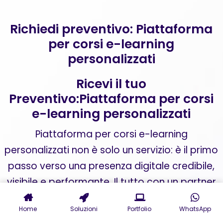
Richiedi preventivo: Piattaforma
per corsi e-learning
personalizzati
Ricevi il tuo
Preventivo:Piattaforma per corsi
e-learning personalizzati
Piattaforma per corsi e-learning
personalizzati non è solo un servizio: è il primo
passo verso una presenza digitale credibile,
visibile e performante. Il tutto con un partner
che parla il tuo linguaggio e traduce i tuoi
Home
Soluzioni
Portfolio
WhatsApp
obiettivi in strategie concrete.