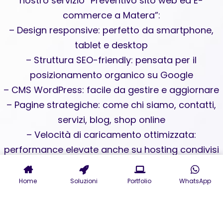
nostro servizio “Preventivo sito web ed E-
commerce a Matera”:
– Design responsive: perfetto da smartphone,
tablet e desktop
– Struttura SEO-friendly: pensata per il
posizionamento organico su Google
– CMS WordPress: facile da gestire e aggiornare
– Pagine strategiche: come chi siamo, contatti,
servizi, blog, shop online
– Velocità di caricamento ottimizzata:
performance elevate anche su hosting condivisi
– Consulenza UX/UI: per un’esperienza utente
coinvolgente
Home
Soluzioni
Portfolio
WhatsApp
Investire in un e-commerce professionale a
Matera non è una spesa, è il tuo primo passo