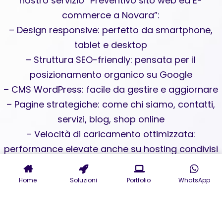
nostro servizio “Preventivo sito web ed E-
commerce a Novara”:
– Design responsive: perfetto da smartphone,
tablet e desktop
– Struttura SEO-friendly: pensata per il
posizionamento organico su Google
– CMS WordPress: facile da gestire e aggiornare
– Pagine strategiche: come chi siamo, contatti,
servizi, blog, shop online
– Velocità di caricamento ottimizzata:
performance elevate anche su hosting condivisi
– Consulenza UX/UI: per un’esperienza utente
coinvolgente
Home
Soluzioni
Portfolio
WhatsApp
Investire in un e-commerce professionale a
Novara non è una spesa, è il tuo primo passo