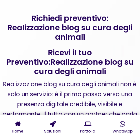
Richiedi preventivo:
Realizzazione blog su cura degli
animali
Ricevi il tuo
Preventivo:Realizzazione blog su
cura degli animali
Realizzazione blog su cura degli animali non è
solo un servizio: è il primo passo verso una
presenza digitale credibile, visibile e
performante. Il tutto con un partner che parla
il tuo linguaggio e traduce i tuoi obiettivi in
Home
Soluzioni
Portfolio
WhatsApp
strategie concrete.