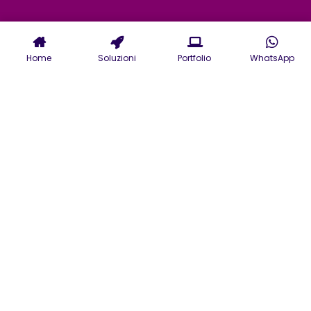
Home
Soluzioni
Portfolio
WhatsApp
Agenzia realizzazione siti
internet a Belluno per aziende
e siti web e-commerce
professionali.
Siamo un'agenzia digitale specializzata
nella realizzazione di siti internet a
Belluno ed e-commerce progettati per
potenziare la presenza online delle
aziende e valorizzare il vostro brand.
La nostra Agenzia Web è il partner ideale
per la
creazione di siti web a Belluno
,