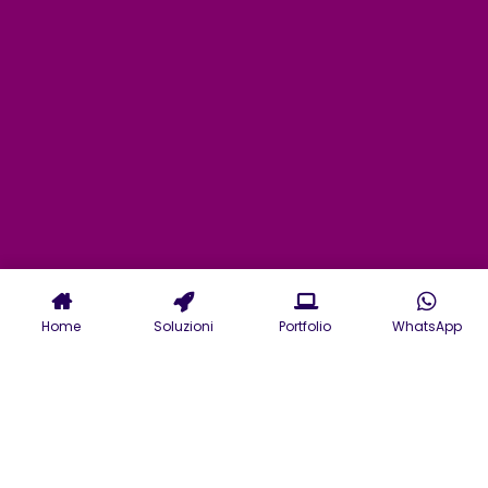
Home
Soluzioni
Portfolio
WhatsApp
Agenzia realizzazione siti
web Cuneo e creazione e-