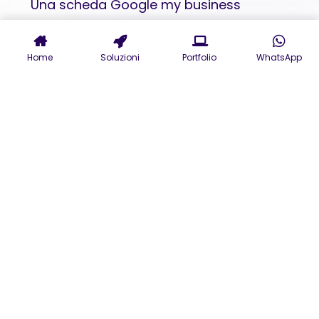
Una scheda Google my business
completa non è sufficiente; per ottenere
il massimo risultato, è fondamentale
Home
Soluzioni
Portfolio
WhatsApp
ottimizzarla.
1.
Usa le parole chiave giuste
Descrivi la tua attività in modo
chiaro, includendo termini che i
clienti potrebbero cercare. Ad
esempio: “Specializzati in aperitivi e
cocktail artigianali a Parma.”
2.
Aggiungi immagini di alta
qualità
Foto del locale, dei prodotti e dello
staff rendono la scheda più