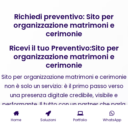
Richiedi preventivo: Sito per
organizzazione matrimoni e
cerimonie
Ricevi il tuo Preventivo:Sito per
organizzazione matrimoni e
cerimonie
Sito per organizzazione matrimoni e cerimonie
non è solo un servizio: è il primo passo verso
una presenza digitale credibile, visibile e
performante. Il tutto con un partner che parla
il tuo linguaggio e traduce i tuoi obiettivi in
Home
Soluzioni
Portfolio
WhatsApp
strategie concrete.