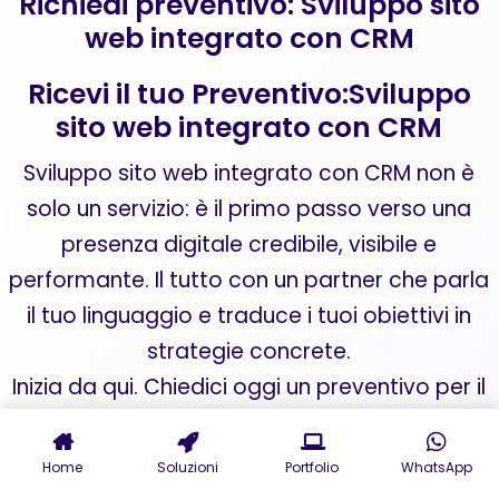
Richiedi preventivo: Sviluppo sito
web integrato con CRM
Ricevi il tuo Preventivo:Sviluppo
sito web integrato con CRM
Sviluppo sito web integrato con CRM non è
solo un servizio: è il primo passo verso una
presenza digitale credibile, visibile e
performante. Il tutto con un partner che parla
il tuo linguaggio e traduce i tuoi obiettivi in
strategie concrete.
Inizia da qui. Chiedici oggi un preventivo per il
tuo sito web aziendale o una consulenza per
digital marketing personalizzata. La
Home
Soluzioni
Portfolio
WhatsApp
trasformazione del tuo business online