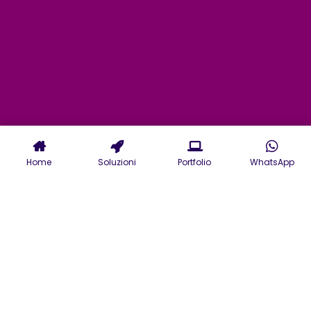
Home
Soluzioni
Portfolio
WhatsApp
Servizi di Web Agency a
Catania: digital agency
per il tuo sito web o e-
commerce