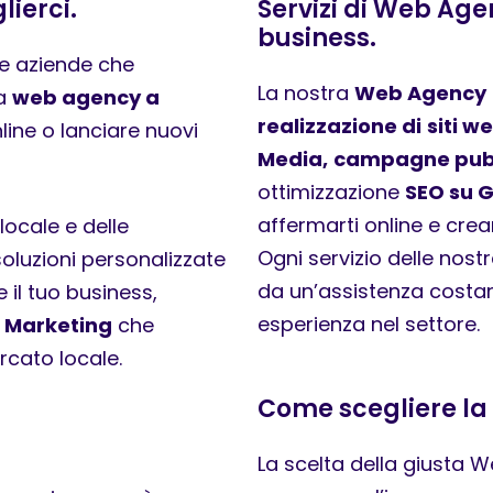
ierci.
Servizi di Web Age
business.
le aziende che
La nostra
Web Agency
na
web agency a
realizzazione di
siti w
line o lanciare nuovi
Media,
campagne pubb
ottimizzazione
SEO su 
affermarti online e crear
ocale e delle
Ogni servizio delle nost
soluzioni personalizzate
da un’assistenza costa
 il tuo business,
esperienza nel settore.
l Marketing
che
cato locale.
Come scegliere la
La scelta della giusta W