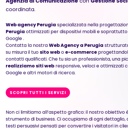
Agenzia di Comunicazione
con
Gestione Soci
coordinata.
Web agency Perugia
specializzata nella progettazion
Perugia
ottimizzati per dispositivi mobili e soprattutto
Google .
Contatta la nostra
Web Agency a Perugia
strutturata
su misura il tuo
sito web
o
e-commerce
progettandolo
contatti qualificati. Che tu sia un professionista, una 
realizziamo siti web
responsive, veloci e ottimizzati 
Google e altri motori di ricerca.
SCOPRI TUTTI I SERVIZI
Non ci limitiamo all’aspetto grafico: il nostro obiettivo 
strumento di business. Ci occupiamo di ogni dettaglio, da
testi persuasivi pensati per convertire i visitatori in cli