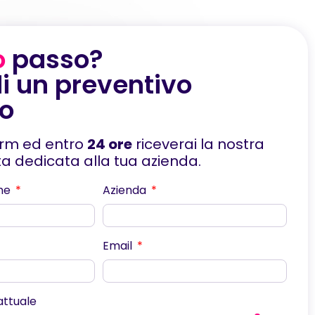
o
passo?
i un preventivo
to
orm ed entro
24 ore
riceverai la nostra
rta dedicata alla tua azienda.
me
Azienda
Email
scorri
 attuale