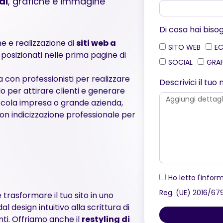
al
, grafiche e immagine
Di cosa hai biso
e e realizzazione di
siti web a
SITO WEB
E
 posizionati nelle prima pagine di
SOCIAL
GRA
 con professionisti per realizzare
Descrivici il tu
 per attirare clienti e generare
piccola impresa o grande azienda,
con indicizzazione professionale per
Ho letto l'inform
Reg. (UE) 2016/67
è trasformare il tuo sito in uno
l design intuitivo alla scrittura di
enti. Offriamo anche il
restyling di