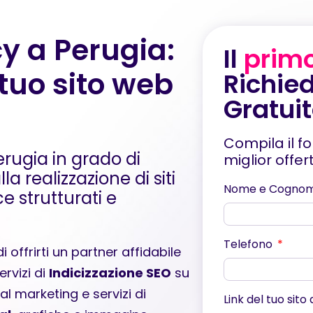
y a Perugia:
Il
prim
 tuo sito web
Richied
Gratui
Compila il f
rugia in grado di
miglior offe
a realizzazione di siti
Nome e Cogno
 strutturati e
Telefono
i offrirti un partner affidabile
servizi di
Indicizzazione SEO
su
tal marketing
e servizi di
Link del tuo sito