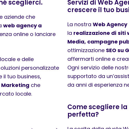
é sceglierci.
Servizi di Web Age
crescere il tuo bus
le aziende che
La nostra
Web Agency
na
web agency a
la
realizzazione di
sit
enza online o lanciare
Media,
campagne pubb
ottimizzazione
SEO su 
affermarti online e crear
ocale e delle
Ogni servizio delle nost
soluzioni personalizzate
supportato da un’assis
 il tuo business,
da anni di esperienza ne
l Marketing
che
cato locale.
Come scegliere l
perfetta?
La scelta della giusta W