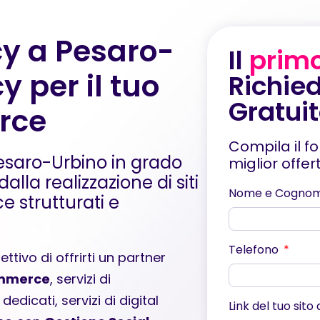
cy a Pesaro-
Il
prim
y per il tuo
Richied
Gratui
rce
Compila il f
esaro-Urbino in grado
miglior offe
alla realizzazione di siti
Nome e Cogno
 strutturati e
Telefono
ttivo di offrirti un partner
mmerce
, servizi di
 dedicati
, servizi di
digital
Link del tuo sito