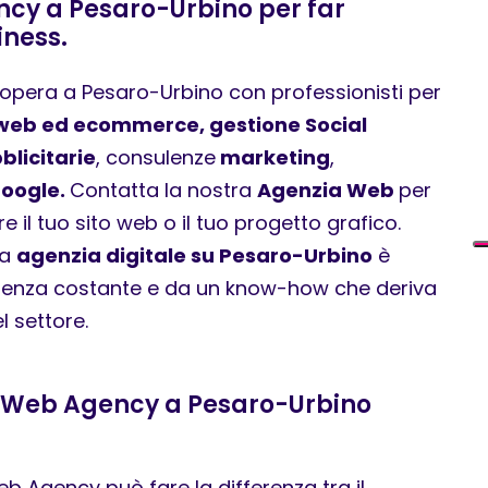
ncy a Pesaro-Urbino per far
iness.
opera a Pesaro-Urbino con professionisti per
i web ed ecommerce, gestione Social
licitarie
, consulenze
marketing
,
Google.
Contatta la nostra
Agenzia Web
per
e il tuo sito web o il tuo progetto grafico.
ra
agenzia digitale su Pesaro-Urbino
è
tenza costante e da un know-how che deriva
l settore.
a Web Agency a Pesaro-Urbino
eb Agency può fare la differenza tra il