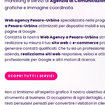
marketing
e servizi di
Agenzia di Comunicazio
grafiche e immagine coordinata.
Web agency Pesaro-Urbino
specializzata nella prog
a Pesaro-Urbino
ottimizzati per dispositivi mobili e s
pagine di Google .
Contatta la nostra
Web Agency a Pesaro-Urbino
str
realizzare su misura il tuo
sito web
o
e-commerce
pro
generare contatti qualificati. Che tu sia un profession
azienda,
realizziamo siti web
responsive, veloci e otti
professionale per Google e altri motori di ricerca.
SCOPRI TUTTI I SERVIZI
Non ci limitiamo all’aspetto grafico: il nostro obiettivo 
strumento di business. Ci occupiamo di ogni dettaglio, da
testi persuasivi pensati per convertire i visitatori in cli