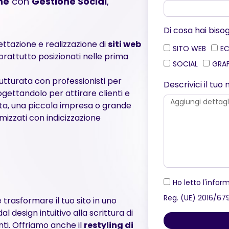
ne
con
Gestione Social
,
Di cosa hai biso
ettazione e realizzazione di
siti web
SITO WEB
E
oprattutto posizionati nelle prima
SOCIAL
GRA
utturata con professionisti per
Descrivici il tu
gettandolo per attirare clienti e
ista, una piccola impresa o grande
mizzati con indicizzazione
Ho letto l'inform
Reg. (UE) 2016/67
è trasformare il tuo sito in uno
l design intuitivo alla scrittura di
enti. Offriamo anche il
restyling di