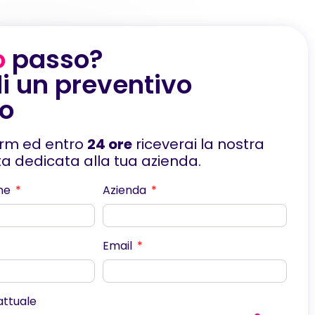
o
passo?
i un preventivo
to
orm ed entro
24 ore
riceverai la nostra
rta dedicata alla tua azienda.
me
Azienda
Email
scorri
 attuale