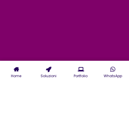
Home
Soluzioni
Portfolio
WhatsApp
Servizi di Web Agency a
Ravenna: digital agency
per il tuo sito web o e-