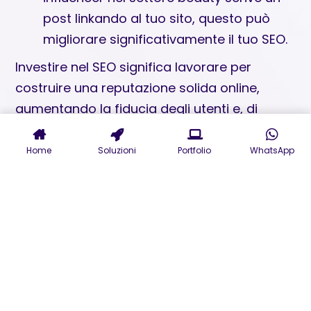
post linkando al tuo sito, questo può
migliorare significativamente il tuo SEO.
Investire nel SEO significa lavorare per
costruire una reputazione solida online,
aumentando la fiducia degli utenti e, di
conseguenza, le conversioni. In un’epoca in
cui le prime posizioni sui motori di ricerca
Home
Soluzioni
Portfolio
WhatsApp
possono determinare il successo di
un’azienda, il SEO è diventato un elemento
imprescindibile.
CRM (Customer Relationship
Management): Coltivare Relazioni