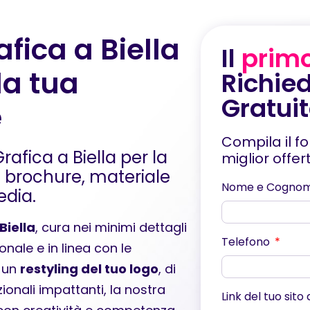
afica a Biella
Il
prim
la tua
Richied
Gratui
e
Compila il f
Grafica a Biella per la
miglior offe
 e brochure, materiale
Nome e Cogno
edia.
Biella
, cura nei minimi dettagli
Telefono
ionale e in linea con le
i un
restyling del tuo logo
, di
ionali impattanti, la nostra
Link del tuo sito