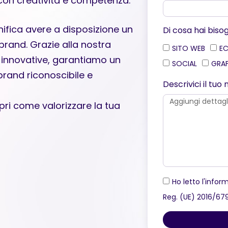
 con creatività e competenza.
gnifica avere a disposizione un
Di cosa hai biso
 brand. Grazie alla nostra
SITO WEB
E
ie innovative, garantiamo un
SOCIAL
GRA
 brand riconoscibile e
Descrivici il tu
pri come valorizzare la tua
Ho letto l'inform
Reg. (UE) 2016/67