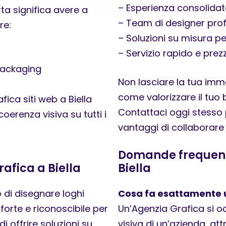
– Esperienza consolidat
ta significa avere a
– Team di designer prof
re:
– Soluzioni su misura p
– Servizio rapido e prez
 packaging
Non lasciare la tua imma
come valorizzare il tuo 
ica siti web a Biella
Contattaci oggi stesso 
oerenza visiva su tutti i
vantaggi di collaborare
Domande frequenti
rafica a Biella
Biella
 di disegnare loghi
Cosa fa esattamente 
 forte e riconoscibile per
Un’Agenzia Grafica si oc
i offrire soluzioni su
visiva di un’azienda, attr