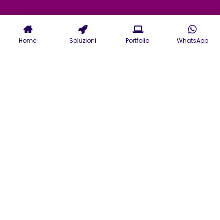
Home
Soluzioni
Portfolio
WhatsApp
Servizi di Agenzia
Pubblicitaria a Treviso:
Strategia e Creatività al
Servizio del Tuo Brand
Scopri i servizi della nostra
agenzia pubblicitaria di Treviso
per sviluppare strategie che
rispondano alle esigenze di
business e target di