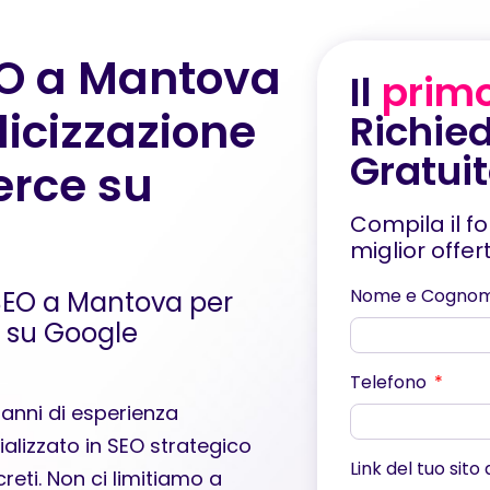
SEO a Mantova
Il
prim
icizzazione
Richied
Gratui
erce su
Compila il f
miglior offe
Nome e Cogno
a SEO a Mantova per
a su Google
Telefono
 anni di esperienza
ializzato in SEO strategico
Link del tuo sito
reti. Non ci limitiamo a