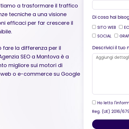
iamo a trasformare il traffico
nze tecniche a una visione
Di cosa hai biso
i efficaci per far crescere il
SITO WEB
E
bile.
SOCIAL
GRA
Descrivici il tu
fare la differenza per il
a Agenzia SEO a Mantova è a
to migliore sui motori di
sito web o e-commerce su Google
Ho letto l'inform
Reg. (UE) 2016/67