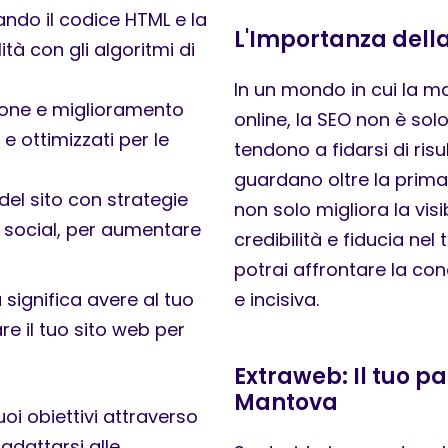
zando il codice HTML e la
L'Importanza della
ità con gli algoritmi di
In un mondo in cui la ma
sione e miglioramento
online, la SEO non è sol
 e ottimizzati per le
tendono a fidarsi di risu
guardano oltre la prima
del sito con strategie
non solo migliora la visi
i social, per aumentare
credibilità e fiducia ne
potrai affrontare la co
significa avere al tuo
e incisiva.
re il tuo sito web per
Extraweb: Il tuo pa
Mantova
uoi obiettivi attraverso
adattarsi alle