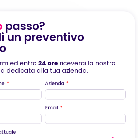
o
passo?
i un preventivo
to
orm ed entro
24 ore
riceverai la nostra
rta dedicata alla tua azienda.
me
Azienda
Email
scorri
 attuale