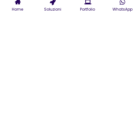
Home
Soluzioni
Portfolio
WhatsApp
Consulenza Informatica e
Sviluppo Intelligenza
Artificiale a Pordenone
Consulenza IT Aziendale,
Sviluppo Software su Misura a
Pordenone e Soluzioni AI per
aziende orientate alla crescita
La nostra
azienda di consulenza
informatica opera a Pordenone
con
esperti programmatori, system
integrator e specialisti in Intelligenza