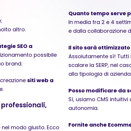
Quanto tempo serve pe
;
In media tra 2 e 4 sett
lto altro.
e dalla collaborazione de
ategie SEO a
Il sito sarà ottimizzat
sizionamento possibile
Assolutamente sì! Tutti 
uo brand.
scalare la SERP, nel ca
alla tipologia di azienda
a creazione
siti web a
e.
Posso modificare da so
Sì, usiamo CMS intuiti
professionali,
autonomia.
Fornite anche Ecomme
e nel modo giusto. Ecco