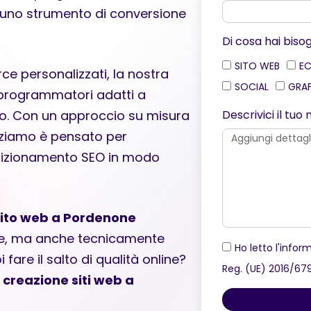
 uno strumento di conversione
Di cosa hai biso
SITO WEB
E
e personalizzati, la nostra
SOCIAL
GRA
 programmatori adatti a
Descrivici il tu
sivo. Con un approccio su misura
izziamo è pensato per
posizionamento SEO in modo
sito web a Pordenone
te, ma anche tecnicamente
Ho letto l'inform
 fare il salto di qualità online?
Reg. (UE) 2016/67
a
creazione siti web a