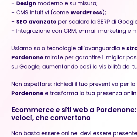
–
Design
moderno e su misura;
– CMS intuitivi (come
WordPress
);
–
SEO avanzato
per scalare la SERP di Google
– Integrazione con CRM, e-mail marketing e mo
Usiamo solo tecnologie all’avanguardia e
str
Pordenone
mirate per garantire il miglior po
su Google, aumentando così la visibilità del t
Non aspettare: richiedi il tuo preventivo per l
Pordenone
e trasforma la tua presenza onlin
Ecommerce e siti web a Pordenone: 
veloci, che convertono
Non basta essere online: devi essere present