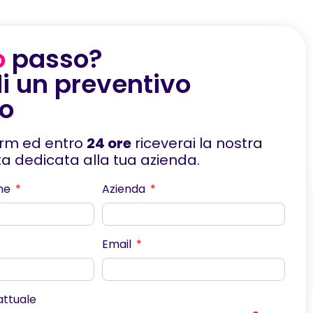
o
passo?
i un preventivo
to
orm ed entro
24 ore
riceverai la nostra
rta dedicata alla tua azienda.
me
Azienda
Email
scorri
 attuale