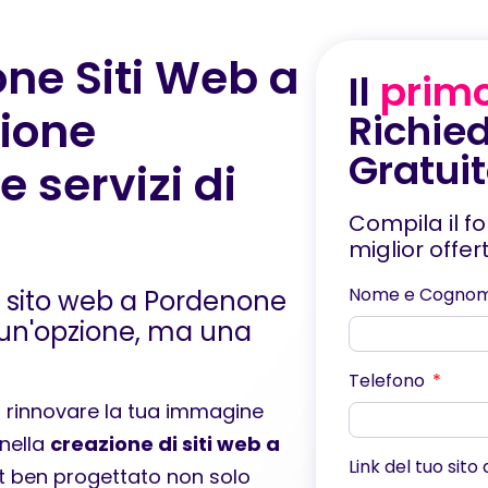
ne Siti Web a
Il
prim
zione
Richied
Gratui
 servizi di
Compila il f
miglior offe
Nome e Cogno
n sito web a Pordenone
 un'opzione, ma una
Telefono
a rinnovare la tua immagine
 nella
creazione di siti web a
Link del tuo sito
et ben progettato non solo