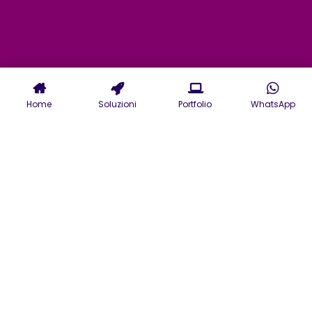
Home
Soluzioni
Portfolio
WhatsApp
La nostra Web Agency opera
su Rieti per creare il tuo sito
web professionale, costruito
per farti crescere
Scopri come Creare un sito
web a Rieti con la nostra Web
Agency e ottenere un