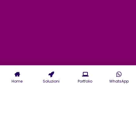
Home
Soluzioni
Portfolio
WhatsApp
Agenzia realizzazione siti
web Rieti e creazione e-
commerce per aziende in
vari settori