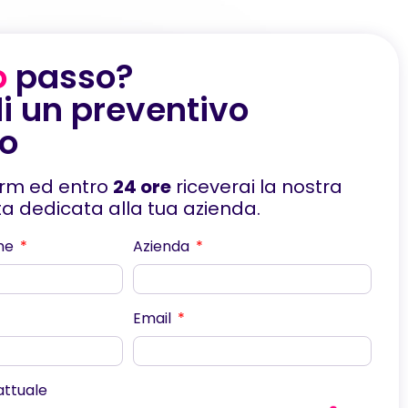
o
passo?
i un preventivo
to
orm ed entro
24 ore
riceverai la nostra
rta dedicata alla tua azienda.
me
Azienda
Email
scorri
 attuale