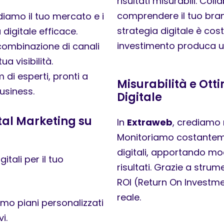
risultati misurabili. Co
comprendere il tuo brand
diamo il tuo mercato e i
strategia digitale è cos
digitale efficace.
investimento produca un
combinazione di canali
ua visibilità.
di esperti, pronti a
Misurabilità e Ott
usiness.
Digitale
ital Marketing su
In
Extraweb
, crediamo n
Monitoriamo costantem
digitali, apportando mod
tali per il tuo
risultati. Grazie a strum
ROI (Return On Investmen
reale.
mo piani personalizzati
i.