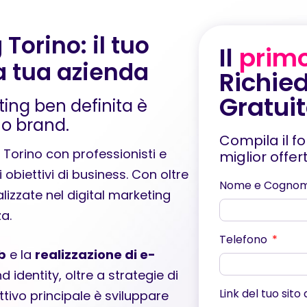
Torino: il tuo
Il
prim
la tua azienda
Richied
Gratui
ting ben definita è
uo brand.
Compila il f
Torino con professionisti e
miglior offe
 obiettivi di business. Con oltre
Nome e Cogno
lizzate nel digital marketing
a.
Telefono
b
e la
realizzazione di e-
d identity, oltre a strategie di
Link del tuo sito
tivo principale è sviluppare