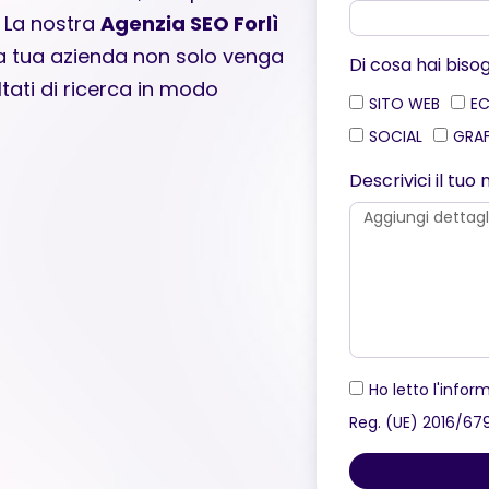
. La nostra
Agenzia SEO Forlì
lla tua azienda non solo venga
Di cosa hai biso
ltati di ricerca in modo
SITO WEB
E
SOCIAL
GRA
Descrivici il tu
Ho letto l'inform
Reg. (UE) 2016/67