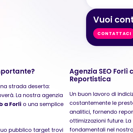
Vuoi cont
CONTATTACI
importante?
Agenzia SEO Forlì 
Reportistica
una strada deserta:
Un buon lavoro di indic
roverà. La nostra agenzia
costantemente le presta
b a Forlì
o una semplice
analitici, fornendo repo
ottimizzazioni future. 
fondamentali nel nostr
tuo pubblico target trovi