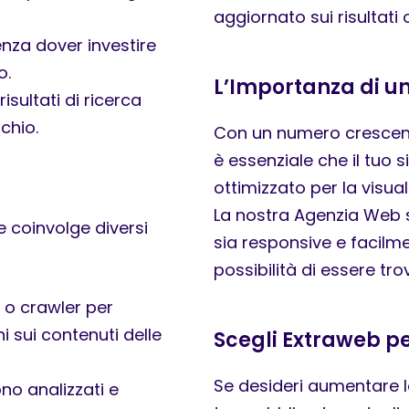
aggiornato sui risultati 
enza dover investire
o.
L’Importanza di un
sultati di ricerca
chio.
Con un numero crescente
è essenziale che il tuo 
ottimizzato per la visua
La nostra Agenzia Web s
he coinvolge diversi
sia responsive e facilm
possibilità di essere tr
t o crawler per
i sui contenuti delle
Scegli Extraweb per
Se desideri aumentare la
no analizzati e