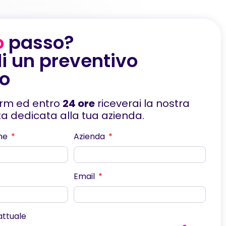
o
passo?
i un preventivo
to
orm ed entro
24 ore
riceverai la nostra
rta dedicata alla tua azienda.
me
Azienda
Email
scorri
 attuale