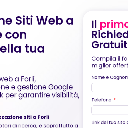
ne Siti Web a
Il
prim
e con
Richied
Gratui
ella tua
Compila il f
miglior offe
Nome e Cogno
web a Forlì,
one e gestione Google
per garantire visibilità,
Telefono
zzazione siti a Forlì
.
Link del tuo sito
tori di ricerca, e soprattutto a