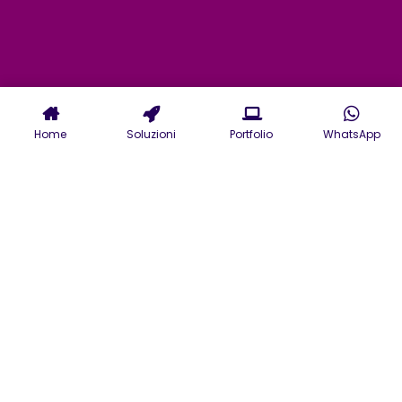
Home
Soluzioni
Portfolio
WhatsApp
Servizi di Web Agency a
Enna: digital agency per
il tuo sito web o e-
commerce
Contatta la nostra Web Agency
a Enna in grado di creare ogni
tuo progetto digitale, dalla