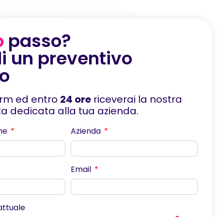
o
passo?
i un preventivo
to
orm ed entro
24 ore
riceverai la nostra
rta dedicata alla tua azienda.
me
Azienda
Email
scorri
 attuale