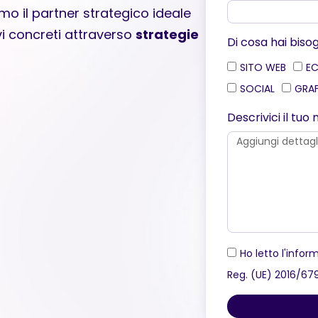
mo il partner strategico ideale
vi concreti attraverso
strategie
Di cosa hai biso
SITO WEB
E
SOCIAL
GRA
Descrivici il tu
Ho letto l'inform
Reg. (UE) 2016/67