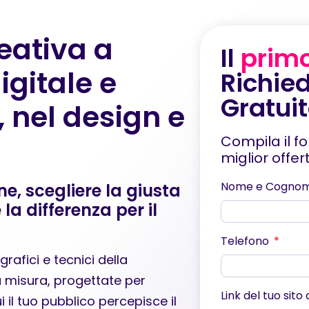
reativa a
Il
prim
gitale e
Richied
Gratui
, nel design e
Compila il f
miglior offe
Nome e Cogno
e, scegliere la giusta
la differenza per il
Telefono
afici e tecnici della
 misura, progettate per
Link del tuo sito
 il tuo pubblico percepisce il