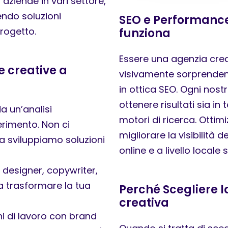
aziende in vari settore,
endo soluzioni
SEO e Performance
progetto.
funziona
Essere una agenzia crea
e creative a
visivamente sorprendent
in ottica SEO. Ogni nos
ottenere risultati sia in
a un’analisi
motori di ricerca. Ottim
erimento. Non ci
migliorare la visibilità 
a sviluppiamo soluzioni
online e a livello locale
 designer, copywriter,
 a trasformare la tua
Perché Scegliere 
creativa
ni di lavoro con brand