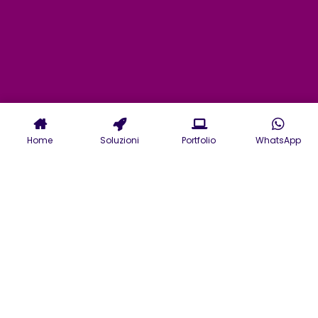
Home
Soluzioni
Portfolio
WhatsApp
Servizi professionali di
Agenzia Marketing a
Roma realizzazione siti
web e grafica.
La nostra Agenzia Marketing su Roma è
a disposizione per una prima