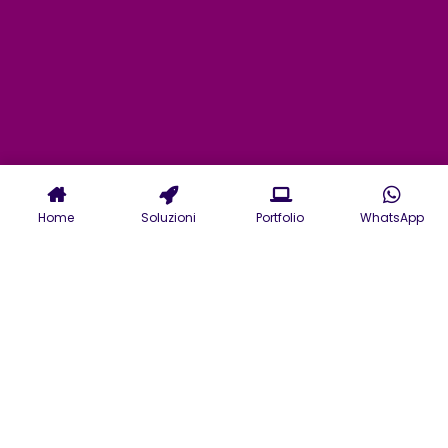
Home
Soluzioni
Portfolio
WhatsApp
Servizi di Agenzia Creativa a
Verona per il mondo digitale e
offline nel Marketing, nel
design e nell'advertising.
In un mercato in continua