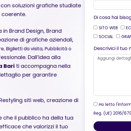
 con soluzioni grafiche studiate
 coerente.
Di cosa hai biso
SITO WEB
E
a in Brand Design, Brand
SOCIAL
GRA
azione di grafiche aziendali,
Descrivici il tu
e, Biglietti da visita, Pubblicità o
fessionale. Dall’idea alla
a Bari
ti accompagna nella
ettaglio per garantire
estyling siti web, creazione di
Ho letto l'inform
Reg. (UE) 2016/67
 che il pubblico ha della tua
fficace che valorizzi il tuo