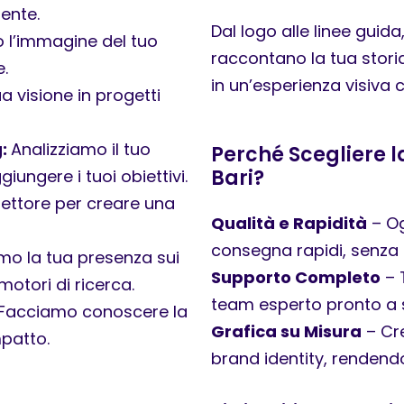
tente.
Dal logo alle linee guid
 l’immagine del tuo
raccontano la tua storia
.
in un’esperienza visiva c
 visione in progetti
g:
Analizziamo il tuo
Perché Scegliere 
Bari?
ungere i tuoi obiettivi.
settore per creare una
Qualità e Rapidità
– Og
consegna rapidi, senz
mo la tua presenza sui
Supporto Completo
– 
motori di ricerca.
team esperto pronto a 
Facciamo conoscere la
Grafica su Misura
– Cre
mpatto.
brand identity, rendendo