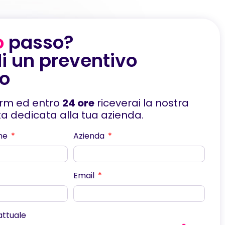
o
passo?
i un preventivo
to
orm ed entro
24 ore
riceverai la nostra
rta dedicata alla tua azienda.
me
Azienda
Email
scorri
 attuale