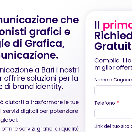
municazione che
Il
prim
nisti grafici e
Richied
ie di Grafica,
Gratui
unicazione.
Compila il f
miglior offe
cazione a Bari i nostri
 offrire soluzioni per la
Nome e Cogno
e di brand identity.
 aiutarti a trasformare le tue
Telefono
ervizi digitali per potenziare
 global.
Link del tuo sito
frire servizi grafici di qualità,