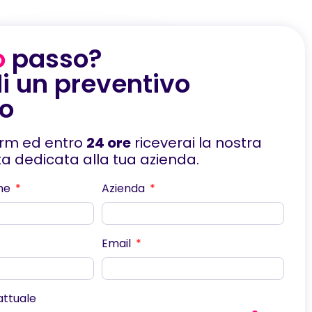
o
passo?
i un preventivo
to
orm ed entro
24 ore
riceverai la nostra
rta dedicata alla tua azienda.
me
Azienda
Email
scorri
 attuale