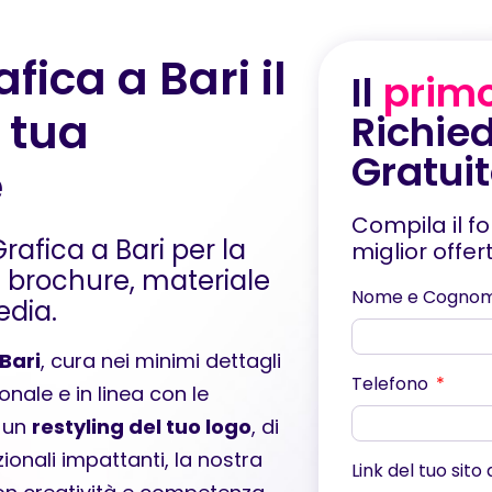
fica a Bari il
Il
prim
 tua
Richied
Gratui
e
Compila il f
Grafica a Bari per la
miglior offe
 e brochure, materiale
Nome e Cogno
edia.
Bari
, cura nei minimi dettagli
Telefono
ionale e in linea con le
i un
restyling del tuo logo
, di
ionali impattanti, la nostra
Link del tuo sito