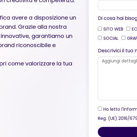
on creatività e competenza.
ifica avere a disposizione un
Di cosa hai biso
 brand. Grazie alla nostra
SITO WEB
E
ie innovative, garantiamo un
SOCIAL
GRA
 brand riconoscibile e
Descrivici il tu
pri come valorizzare la tua
Ho letto l'inform
Reg. (UE) 2016/67