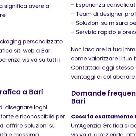
– Esperienza consolidat
a significa avere a
– Team di designer prof
re:
– Soluzioni su misura p
– Servizio rapido e prez
packaging personalizzato
Non lasciare la tua imma
fica siti web a Bari
come valorizzare il tuo 
renza visiva su tutti i
Contattaci oggi stesso 
vantaggi di collaborare
Grafica a Bari
Domande frequenti
Bari
di disegnare loghi
 forte e riconoscibile per
Cosa fa esattamente 
i offrire soluzioni su
Un’Agenzia Grafica si oc
lità e massima
visiva di un’azienda, attr