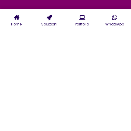
Home
Soluzioni
Portfolio
WhatsApp
Servizi di Agenzia
Pubblicitaria a Firenze:
Strategia e Creatività al
Servizio del Tuo Brand
Scopri i servizi della nostra
agenzia pubblicitaria di Firenze
per sviluppare strategie che
rispondano alle esigenze di
business e target di