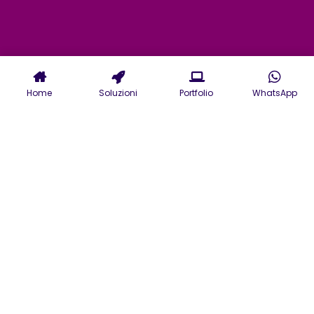
Home
Soluzioni
Portfolio
WhatsApp
Servizi di agenzia Social a Firenze
per il tuo Marketing, la tua grafica,
per comunicare il tuo Brand al
mondo dei Social Network.
Fare Social Media Marketing a Firenze è
essenziale per qualsiasi brand che voglia
comunicare efficacemente online. Costruire e
coltivare una community nel tempo richiede
un piano editoriale strategico ben definito.
Questo è esattamente il supporto che una
vera agenzia di social media marketing può